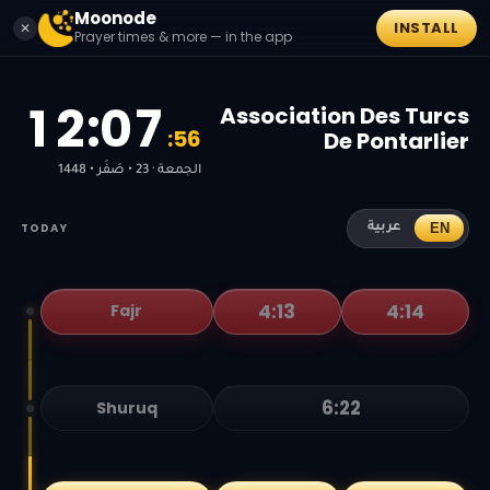
Moonode
INSTALL
✕
Prayer times & more — in the app
1
2
:
0
7
Association Des Turcs
:
5
6
De Pontarlier
الجمعة · 23 • صَفَر • 1448
TODAY
EN
عربية
4:13
4:14
Fajr
6:22
Shuruq