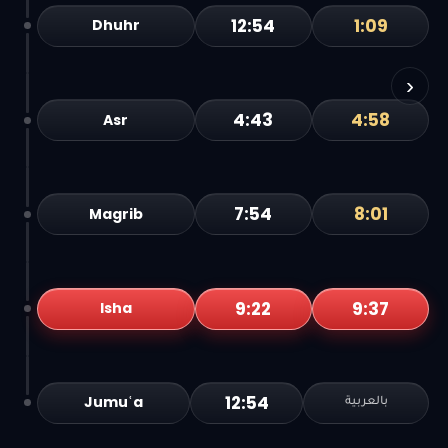
12:54
1:09
Dhuhr
›
4:43
4:58
Asr
7:54
8:01
Magrib
9:22
9:37
Isha
12:54
Jumuʿa
بالعربية