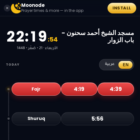
Moonode
INSTALL
✕
Prayer times & more — in the app
2
2
:
1
9
مسجد الشيخ أحمد سحنون -
:
5
4
باب الزوار
الأربعاء · 21 • صَفَر • 1448
TODAY
EN
عربية
4:19
4:39
Fajr
5:56
Shuruq