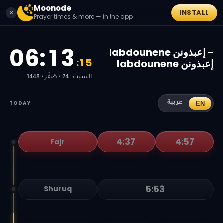
Moonode
INSTALL
✕
Prayer times & more — in the app
0
6
:
1
3
Iabdounene إعبذونن -
:
1
5
Iabdounene إعبذونن
السبت · 24 • صَفَر • 1448
TODAY
EN
عربية
4:37
4:57
Fajr
5:53
Shuruq