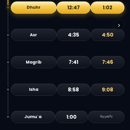
12:47
1:02
Dhuhr
›
4:35
4:50
Asr
7:41
7:46
Magrib
8:58
9:08
Isha
1:00
Jumuʿa
بالعربية