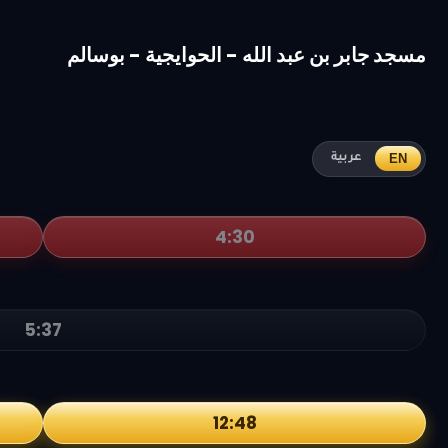
مسجد جابر بن عبد الله - الحوايجية - بوسالم
EN
عربية
4:30
5:37
12:48