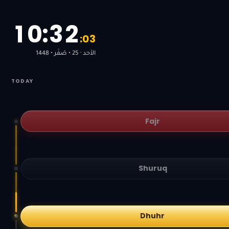
1
0
:
3
2
:
0
4
الأحد · 25 • صَفَر • 1448
TODAY
Fajr
Shuruq
Dhuhr