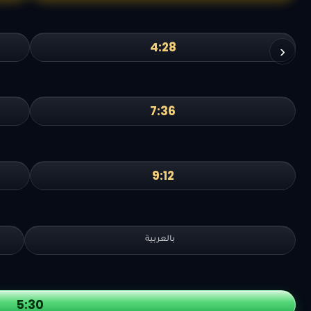
4:28
›
7:36
9:12
بالعربية
5:30