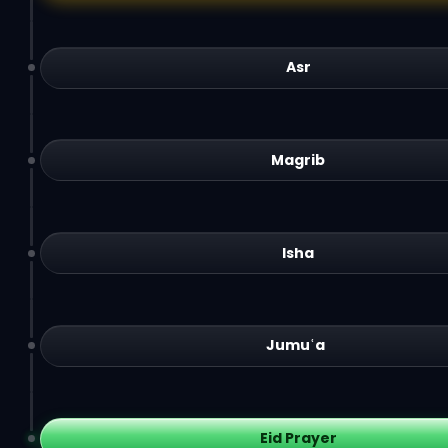
Asr
Magrib
Isha
Jumuʿa
Eid Prayer