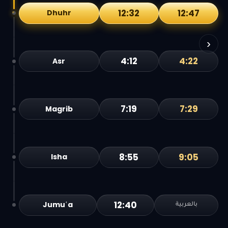
12:32
12:47
Dhuhr
›
4:12
4:22
Asr
7:19
7:29
Magrib
8:55
9:05
Isha
12:40
Jumuʿa
بالعربية