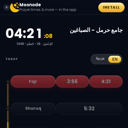
Moonode
INSTALL
✕
Prayer times & more — in the app
0
4
:
2
1
جامع حرمل - الصباغين
:
0
8
الإثنين · 26 • صَفَر • 1448
TODAY
EN
عربية
3:56
4:21
Fajr
5:32
Shuruq