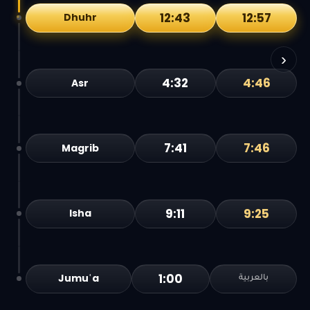
12:43
12:57
Dhuhr
›
4:32
4:46
Asr
7:41
7:46
Magrib
9:11
9:25
Isha
1:00
Jumuʿa
بالعربية