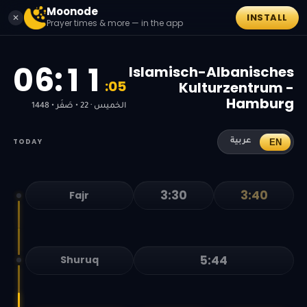
Moonode
INSTALL
✕
Prayer times & more — in the app
0
6
:
1
1
Islamisch-Albanisches
:
0
5
Kulturzentrum -
Hamburg
الخميس · 22 • صَفَر • 1448
TODAY
EN
عربية
3:30
3:40
Fajr
5:44
Shuruq