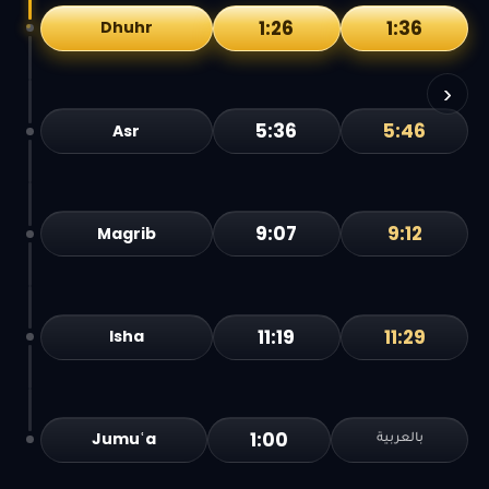
1:26
1:36
Dhuhr
›
5:36
5:46
Asr
9:07
9:12
Magrib
11:19
11:29
Isha
1:00
Jumuʿa
بالعربية