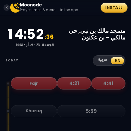
Moonode
INSTALL
✕
Prayer times & more — in the app
1
4
:
5
2
مسجد مالك بن نبي, حي
:
3
6
مالكي - بن عكنون
الجمعة · 23 • صَفَر • 1448
TODAY
EN
عربية
4:21
4:41
Fajr
5:59
Shuruq