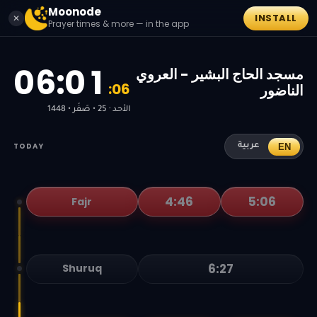
Moonode
INSTALL
✕
Prayer times & more — in the app
0
6
:
0
1
مسجد الحاج البشير - العروي
:
0
7
الناضور
الأحد · 25 • صَفَر • 1448
TODAY
EN
عربية
4:46
5:06
Fajr
6:27
Shuruq