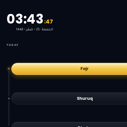
0
3
:
4
3
:
4
7
الجمعة · 23 • صَفَر • 1448
TODAY
Fajr
Shuruq