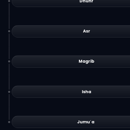
Dhuhr
Asr
Magrib
Isha
Jumuʿa