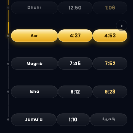
12:50
1:06
Dhuhr
›
4:37
4:53
Asr
7:45
7:52
Magrib
9:12
9:28
Isha
1:10
Jumuʿa
بالعربية