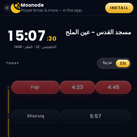
Moonode
INSTALL
✕
Prayer times & more — in the app
1
5
:
0
7
مسجد القدس - عين الملح
:
3
0
الخميس · 22 • صَفَر • 1448
TODAY
EN
عربية
4:23
4:45
Fajr
5:57
Shuruq