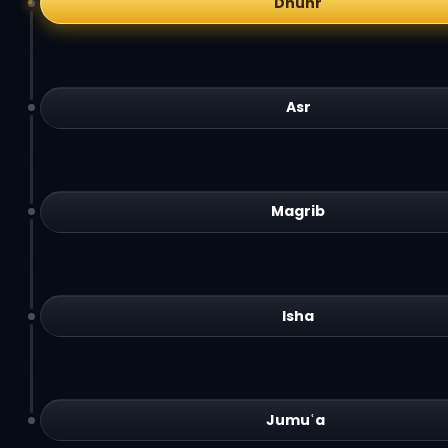
Dhuhr
Asr
Magrib
Isha
Jumuʿa