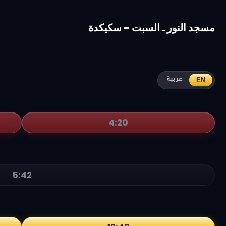
مسجد النور ـ السبت - سكيكدة
EN
عربية
4:20
5:42