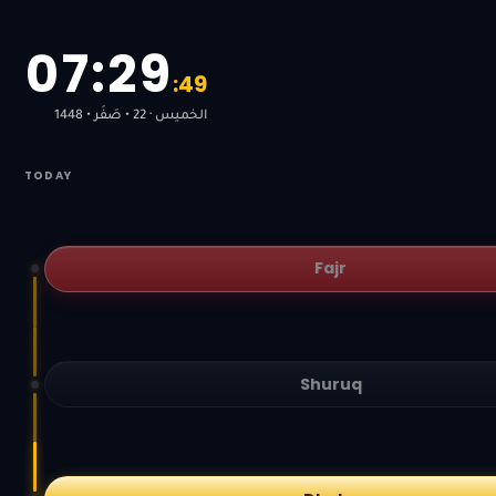
0
7
:
2
9
:
4
9
الخميس · 22 • صَفَر • 1448
TODAY
Fajr
Shuruq