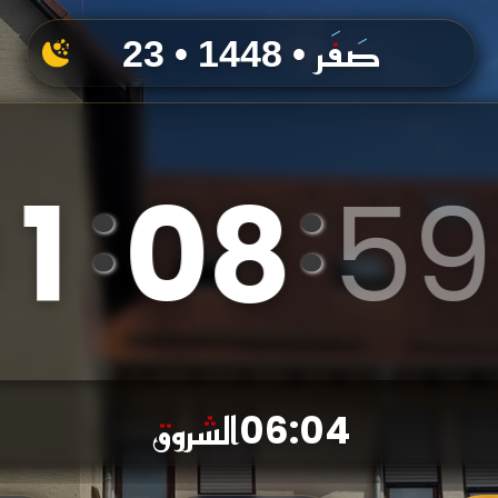
23 • صَفَر • 1448
0
1
0
9
0
0
:
:
الشروق
06:04