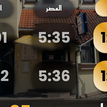
العصر
ا
1
5
:
35
1
2
5
:
36
1