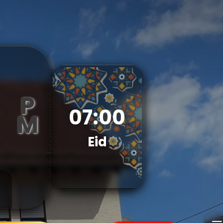
P
07:00
M
Eid