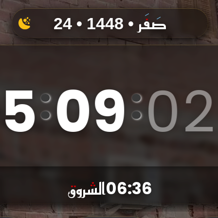
24 • صَفَر • 1448
0
5
0
9
0
3
:
:
الشروق
06:36