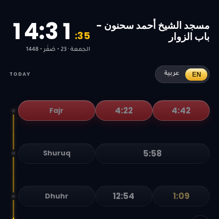
1
4
:
3
1
مسجد الشيخ أحمد سحنون -
:
3
5
باب الزوار
الجمعة · 23 • صَفَر • 1448
TODAY
EN
عربية
4:22
4:42
Fajr
5:58
Shuruq
12:54
1:09
Dhuhr