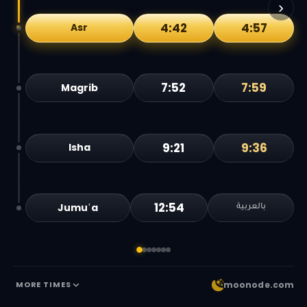
›
4:42
4:57
Asr
7:52
7:59
Magrib
9:21
9:36
Isha
12:54
Jumuʿa
بالعربية
moonode.com
MORE TIMES