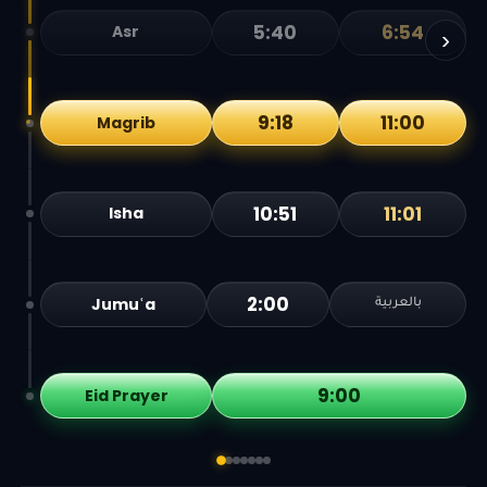
5:40
6:54
Asr
›
9:18
11:00
Magrib
10:51
11:01
Isha
2:00
Jumuʿa
بالعربية
9:00
Eid Prayer