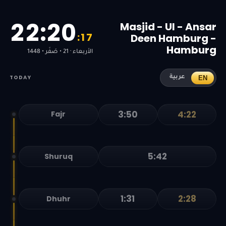
2
2
:
2
0
Masjid - Ul - Ansar
:
1
7
Deen Hamburg -
Hamburg
الأربعاء · 21 • صَفَر • 1448
TODAY
EN
عربية
3:50
4:22
Fajr
5:42
Shuruq
1:31
2:28
Dhuhr