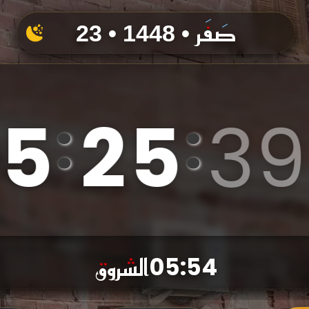
23 • صَفَر • 1448
0
5
2
5
4
0
:
:
الشروق
05:54