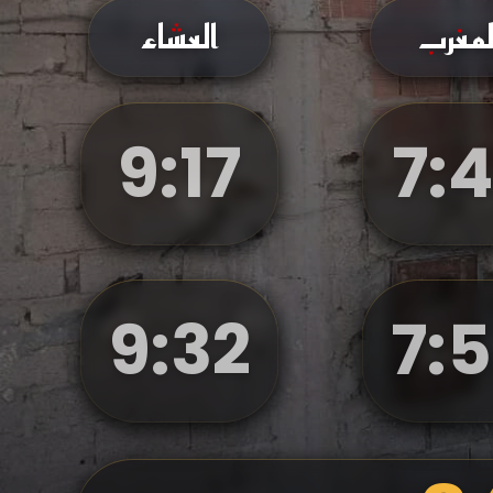
لمغرب
العشاء
9
:
17
7
:
4
9
:
32
7
:
5