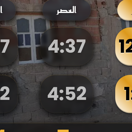
العصر
ا
7
4
:
37
1
2
4
:
52
1