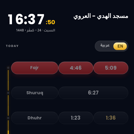
1
6
:
3
7
مسجد الهدي - العروي
:
5
0
السبت · 24 • صَفَر • 1448
TODAY
EN
عربية
4:46
5:09
Fajr
6:27
Shuruq
1:23
1:36
Dhuhr