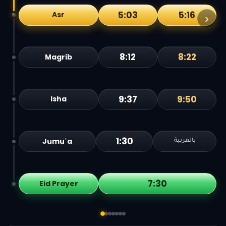
5:03
5:16
Asr
›
8:12
8:22
Magrib
9:37
9:50
Isha
1:30
Jumuʿa
بالعربية
7:30
Eid Prayer