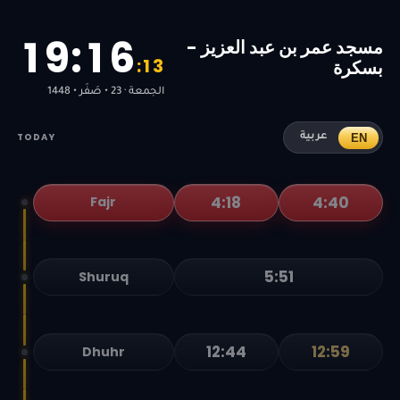
1
9
:
1
6
مسجد عمر بن عبد العزيز -
:
1
3
بسكرة
الجمعة · 23 • صَفَر • 1448
TODAY
EN
عربية
4:18
4:40
Fajr
5:51
Shuruq
12:44
12:59
Dhuhr