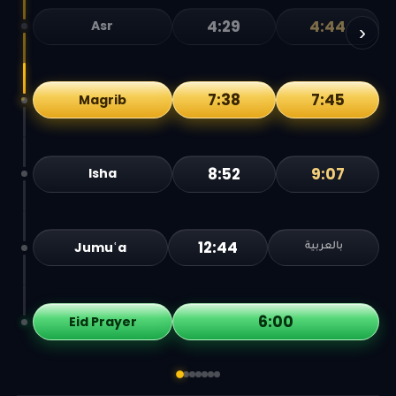
4:29
4:44
Asr
›
7:38
7:45
Magrib
8:52
9:07
Isha
12:44
Jumuʿa
بالعربية
6:00
Eid Prayer