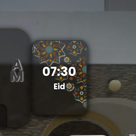
A
07:30
M
Eid