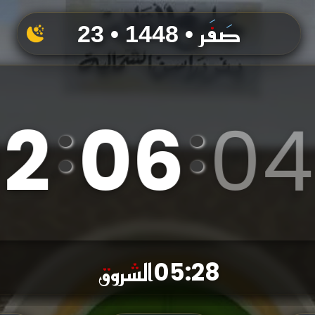
23 • صَفَر • 1448
0
2
0
6
0
5
:
:
الشروق
05:28